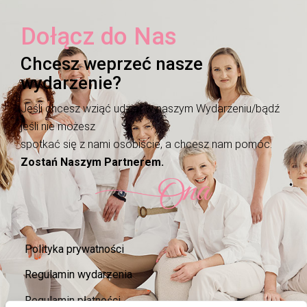
Dołącz do Nas
Chcesz weprzeć nasze
wydarzenie?
Jeśli chcesz wziąć udział w naszym Wydarzeniu/bądź
jeśli nie możesz
spotkać się z nami osobiście, a chcesz nam pomóc.
Zostań Naszym Partnerem.
Polityka prywatności
Regulamin wydarzenia
Regulamin płatności