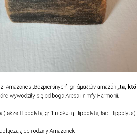
 z Amazones „Bezpierśnych”, gr. ἀμαζών amazṓn
„ta, któ
óre wywodziły się od boga Aresa i nimfy Harmonii.
także Hippolyta; gr. Ἱππολύτη Hippolýtē, łac. Hippolyte) .
i dołączają do rodziny Amazonek.