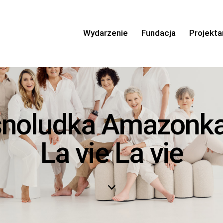
Wydarzenie
Fundacja
Projekta
snoludka Amazonka
La vie La vie