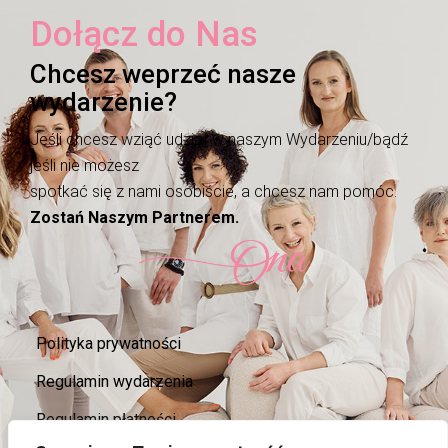
Dołącz do Nas
Chcesz weprzeć nasze
wydarzenie?
Jeśli chcesz wziąć udział w naszym Wydarzeniu/bądź
jeśli nie możesz
spotkać się z nami osobiście, a chcesz nam pomóc.
Zostań Naszym Partnerem.
Polityka prywatności
Regulamin wydarzenia
Regulamin płatności