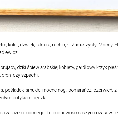
tm, kolor, dźwięk, faktura, ruch ręki. Zamaszysty. Mocny. E
adlewicz.
rujący, dziki śpiew arabskiej kobiety, gardłowy krzyk pieśn
dłoni czy szpachli.
erś, pośladek, smukłe, mocne nogi, pomarańcz, czerwień, 
zułym dotykiem pędzla.
o a zarazem mocnego. To duchowość naszych czasów cze