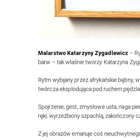
Malarstwo Katarzyny Zygadlewicz
– Ry
barw – tak właśnie tworzy Katarzyna Zyg
Rytm wybijany przez afrykańskie bębny, wib
twórcza eksplodująca pod ruchem pędzla, 
Spojrzenie, gest, zmysłowe usta, naga pi
ręki, wyrzeźbiony szpachlą, zakończony c
Z jej obrazów emanuje coś nieuchwytneg