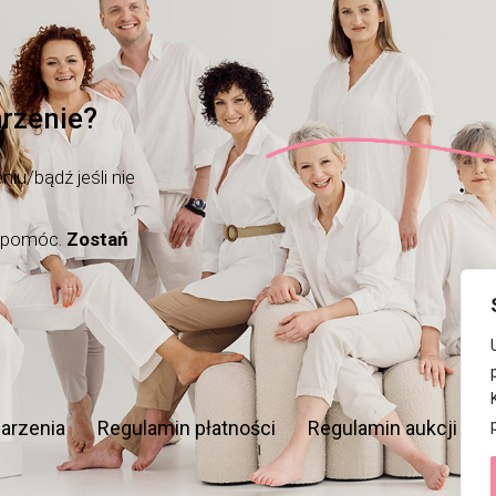
rzenie?
iu/bądź jeśli nie
m pomóc.
Zostań
arzenia
Regulamin płatności
Regulamin aukcji