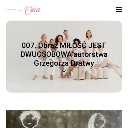
007. Obraz MIŁOŚĆ JEST
DWUOSOBOWA autorstwa
Grzegorza Dratwy